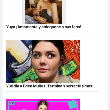
Yuya ¡Amamanta y enloquece a sus fans!
Yuridia y Edén Muñoz ¡Terminan borrachísimos!