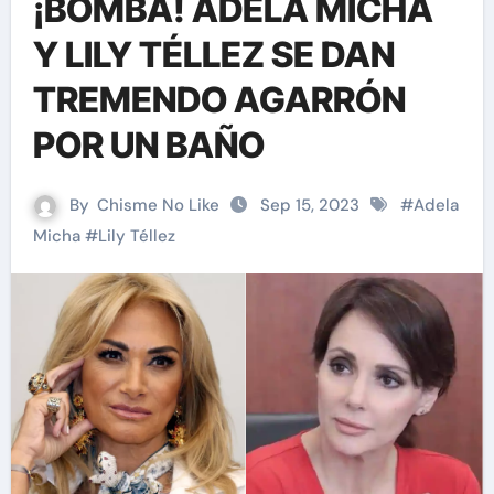
¡BOMBA! ADELA MICHA
Y LILY TÉLLEZ SE DAN
TREMENDO AGARRÓN
POR UN BAÑO
By
Chisme No Like
Sep 15, 2023
#
Adela
Micha
#
Lily Téllez