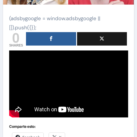
(adsbygoogle = window.adsbygoogle ||
[]).push({});
0
SHARES
Comparte esto: