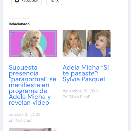
Facebook
X
Relacionado
Supuesta
Adela Micha “Si
presencia
te pasaste”:
“paranormal” se
Sylvia Pasquel
manifiesta en
programa de
diciembre 25, 2021
Adela Micha y
En "Silvia Pinal"
revelan video
octubre 31, 2023
En "Noticias"