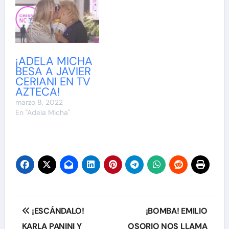
¡ADELA MICHA
BESA A JAVIER
CERIANI EN TV
AZTECA!
marzo 8, 2022
En "Adela Micha"
Navegación
¡ESCÁNDALO!
¡BOMBA! EMILIO
de
KARLA PANINI Y
OSORIO NOS LLAMA