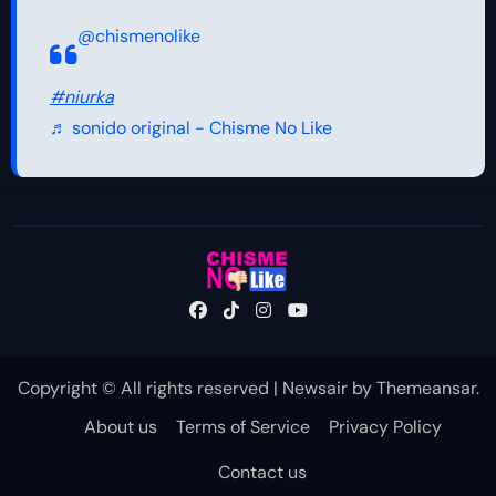
@chismenolike
#niurka
♬ sonido original - Chisme No Like
Copyright © All rights reserved
|
Newsair
by
Themeansar
.
About us
Terms of Service
Privacy Policy
Contact us