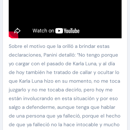
Sobre el motivo que la orilló a brindar estas
declaraciones, Panini detalló: “No tengo porque
yo cargar con el pasado de Karla Luna, y al día
de hoy también he tratado de callar y ocultar lo
que Karla Luna hizo en su momento, no me toca
juzgarlo y no me tocaba decirlo, pero hoy me
están involucrando en esta situación y por eso
salgo a defenderme, aunque tenga que hablar
de una persona que ya falleció, porque el hecho
de que ya falleció no la hace intocable y mucho