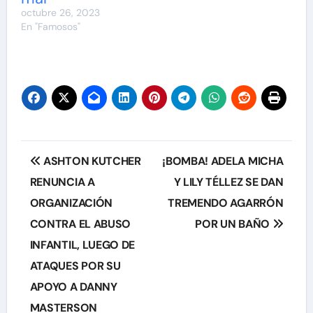
octubre 26, 2023
En "Famosos"
Navegación
ASHTON KUTCHER
¡BOMBA! ADELA MICHA
de
RENUNCIA A
Y LILY TÉLLEZ SE DAN
ORGANIZACIÓN
TREMENDO AGARRÓN
entradas
CONTRA EL ABUSO
POR UN BAÑO
INFANTIL, LUEGO DE
ATAQUES POR SU
APOYO A DANNY
MASTERSON