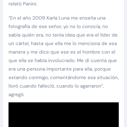
relató Panini.
“En el año 2009 Karla Luna me enseña una
fotografía de ese señor, yo no lo conocía, no
sabía quién era, no tenía idea que era el líder de
un cártel, hasta que ella me lo menciona de esa
manera y me dice que ese es el hombre con el
que ella se había involucrado. Me di cuenta que
era una persona importante para ella, porque
estando conmigo, comentándome esa situación,
lloró cuando falleció, cuando lo agarraron”,
agregó.