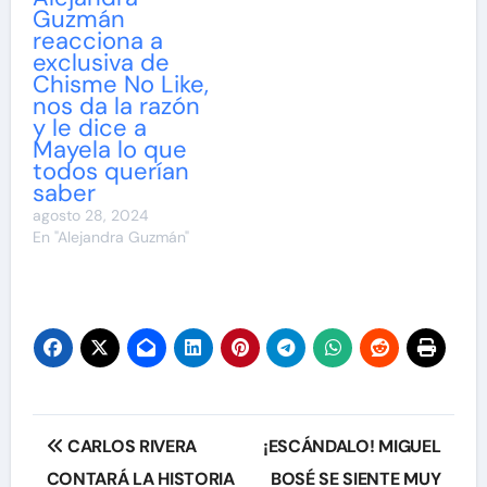
Guzmán
reacciona a
exclusiva de
Chisme No Like,
nos da la razón
y le dice a
Mayela lo que
todos querían
saber
agosto 28, 2024
En "Alejandra Guzmán"
Navegación
CARLOS RIVERA
¡ESCÁNDALO! MIGUEL
de
CONTARÁ LA HISTORIA
BOSÉ SE SIENTE MUY