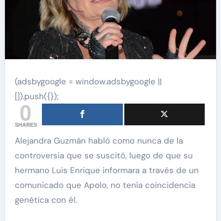
(adsbygoogle = window.adsbygoogle ||
[]).push({});
0
SHARES
Alejandra Guzmán habló como nunca de la
controversia que se suscitó, luego de que su
hermano Luis Enrique informara a través de un
comunicado que Apolo, no tenía coincidencia
genética con él.