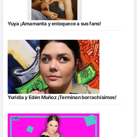
Yuya ¡Amamanta y enloquece a sus fans!
Yuridia y Edén Muñoz ¡Terminan borrachísimos!