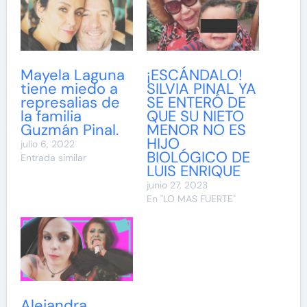
Mayela Laguna
¡ESCÁNDALO!
tiene miedo a
SILVIA PINAL YA
represalias de
SE ENTERÓ DE
la familia
QUE SU NIETO
Guzmán Pinal.
MENOR NO ES
HIJO
julio 6, 2022
BIOLÓGICO DE
Entrada similar
LUIS ENRIQUE
junio 27, 2023
En "LO MAS FUERTE"
Alejandra