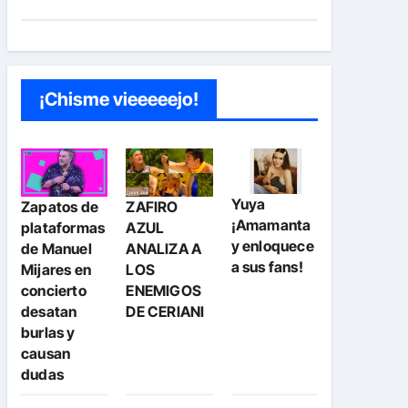
¡Chisme vieeeeejo!
Yuya
Zapatos de
ZAFIRO
¡Amamanta
plataformas
AZUL
y enloquece
de Manuel
ANALIZA A
a sus fans!
Mijares en
LOS
concierto
ENEMIGOS
desatan
DE CERIANI
burlas y
causan
dudas