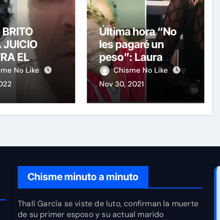
A BRITO
Última hora “No
 JUICIO
les pagaré un
RA EL
peso”: Laura
RAZZI QUE
Bozzo
sme No Like
Chisme No Like
EÓ!
2022
Nov 30, 2021
Chisme minuto a minuto
Thalí García se viste de luto, confirman la muerte
de su primer esposo y su actual marido