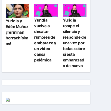
Yuridia
Yuridia
Yuridia y
vuelve a
rompe el
Edén Muñoz
desatar
silencio y
¡Terminan
rumores de
responde de
borrachísim
embarazo y
una vez por
os!
un video
todas sobre
causa
si está
polémica
embarazad
a de nuevo