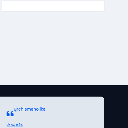
@chismenolike
#niurka