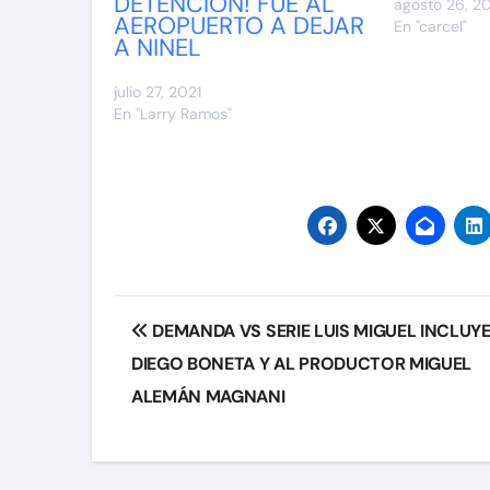
DETENCIÓN! FUE AL
agosto 26, 2
AEROPUERTO A DEJAR
En "carcel"
A NINEL
julio 27, 2021
En "Larry Ramos"
Navegación
DEMANDA VS SERIE LUIS MIGUEL INCLUYE
de
DIEGO BONETA Y AL PRODUCTOR MIGUEL
entradas
ALEMÁN MAGNANI