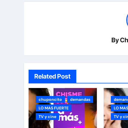
By
Ch
Related Post
chuponcito
demandas
deman
LO MAS FUERTE
LO MAS
TV y cine
TV y ci