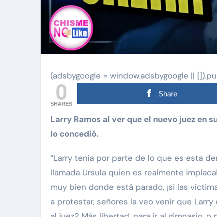
(adsbygoogle = window.adsbygoogle || []).pu
0
Share
SHARES
Larry Ramos al ver que el nuevo juez en su caso es muy blando solicitó permiso de salir y se
lo concedió.
“Larry tenía por parte de lo que es esta d
llamada Ursula quien es realmente implacab
muy bien donde está parado, ¡si las víctim
a protestar, señores la veo venír que Larry 
al juez? Más libertad, para ir al gimnasio, o