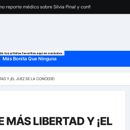
imo reporte médico sobre Silvia Pinal y confirma el día que sal
a Laury Saavedra por Yailin La Más Viral? El cantante reapar
 manda mensaje a Irina Baeva tras imágenes junto a Giovann
o, confirman la muerte de su primer esposo y su actual marido
de tus artistas favoritos aquí en exclusiva.
Más Bonita Que Ninguna
AD Y ¡EL JUEZ SE LA CONCEDE!
 MÁS LIBERTAD Y ¡EL