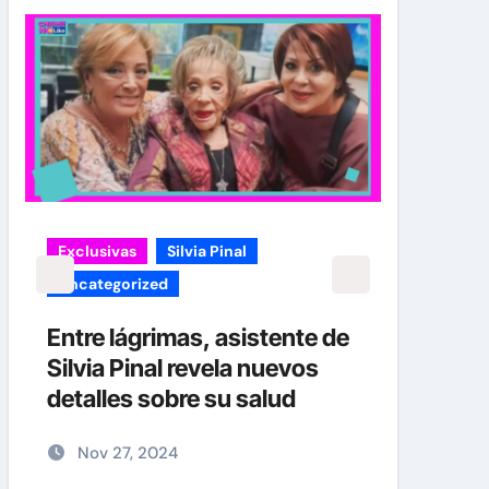
Exclusivas
Silvia Pinal
carol
Uncategorized
¡EXC
verd
Entre lágrimas, asistente de
Caro
Silvia Pinal revela nuevos
Her
detalles sobre su salud
No
Nov 27, 2024