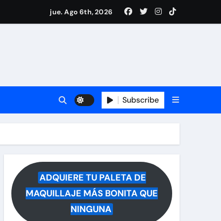
drá del hospital
jue. Ago 6th, 2026
ece tras rumores
i Medina y revela lo que muchos querían saber
 reacciona a la noticia
Subscribe
ADQUIERE TU PALETA DE
MAQUILLAJE MÁS BONITA QUE
NINGUNA