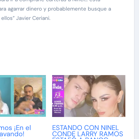
ra agarrar dinero y probablemente busque a
ellos” Javier Ceriani.
Exclusivas
Silvia Pinal
 a
Luis Enrique Guzmán se
tal:
sincera sobre situación de
a que
Silvia Pinal y declara: “Está
en proceso de partir”
Nov 28, 2024
mos ¡En el
ESTANDO CON NINEL
cavando!
CONDE LARRY RAMOS