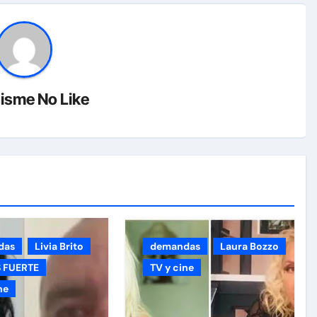
isme No Like
das
Livia Brito
demandas
Laura Bozzo
 FUERTE
TV y cine
ne