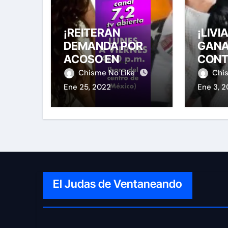
¡REITERAN
¡LIVI
DEMANDA POR
GANA
ACOSO EN
CONT
CONTRA DE
PAPA
Chisme No Like
Chi
‘CHUPONCITO’!
GOLP
Ene 25, 2022
Ene 3, 
El Judas de Ventaneando