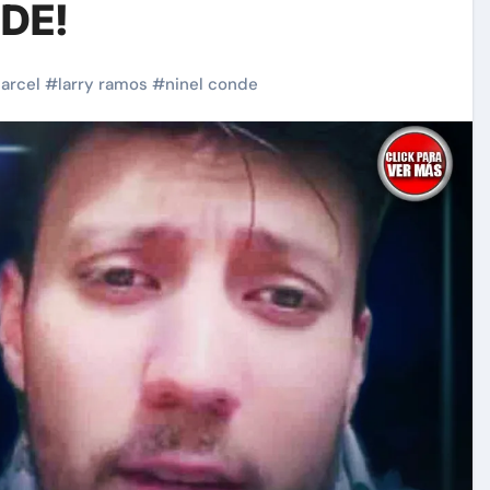
DE!
arcel
#
larry ramos
#
ninel conde