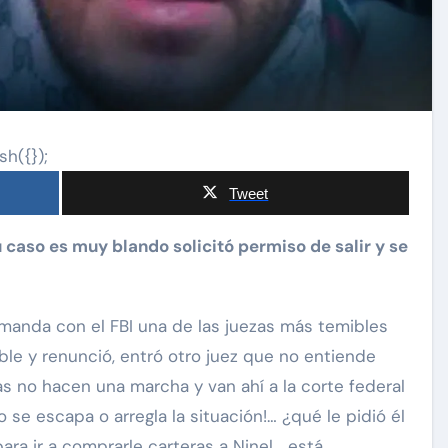
sh({});
Tweet
emanda con el FBI una de las juezas más temibles
le y renunció, entró otro juez que no entiende
as no hacen una marcha y van ahí a la corte federal
o se escapa o arregla la situación!… ¿qué le pidió él
 para ir a comprarle carteras a Ninel… está