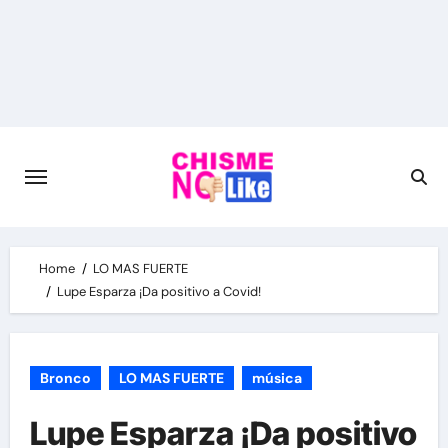
Skip
to
content
Home
LO MAS FUERTE
Lupe Esparza ¡Da positivo a Covid!
Bronco
LO MAS FUERTE
música
Lupe Esparza ¡Da positivo