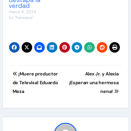
verdad
marzo 8, 2024
En "Famosos"
Navegación
¡Muere productor
Alex Jr. y Alexia
de
de Televisa! Eduardo
¡Esperan una hermosa
Meza
nena!
entradas