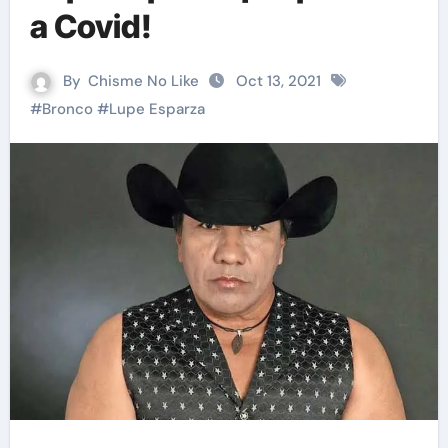
a Covid!
By
Chisme No Like
Oct 13, 2021
#
Bronco
#
Lupe Esparza