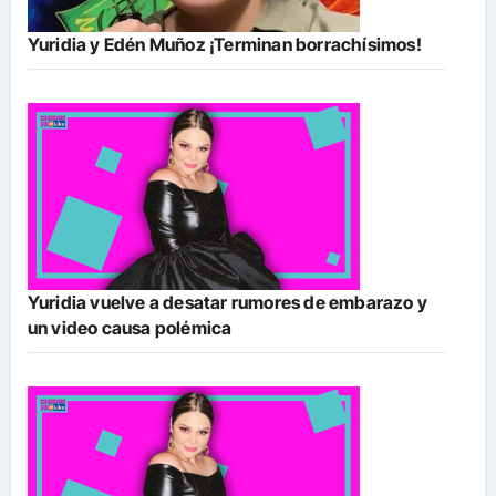
Yuridia y Edén Muñoz ¡Terminan borrachísimos!
Yuridia vuelve a desatar rumores de embarazo y
un video causa polémica