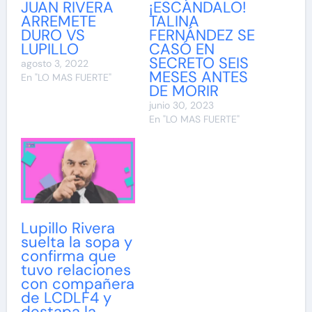
JUAN RIVERA
¡ESCÁNDALO!
ARREMETE
TALINA
DURO VS
FERNÁNDEZ SE
LUPILLO
CASÓ EN
SECRETO SEIS
agosto 3, 2022
MESES ANTES
En "LO MAS FUERTE"
DE MORIR
junio 30, 2023
En "LO MAS FUERTE"
Lupillo Rivera
suelta la sopa y
confirma que
tuvo relaciones
con compañera
de LCDLF4 y
destapa la