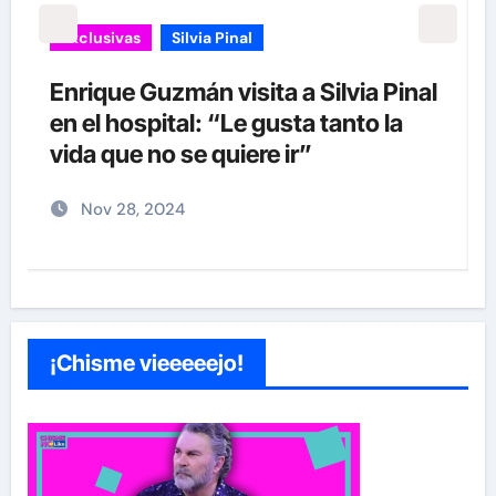
Exclusivas
Silvia Pinal
Luis Enrique Guzmán se sincera
sobre situación de Silvia Pinal y
declara: “Está en proceso de partir”
Nov 28, 2024
¡Chisme vieeeeejo!