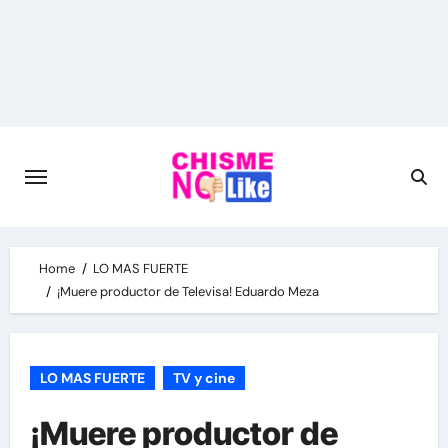
Skip
to
content
Home
LO MAS FUERTE
¡Muere productor de Televisa! Eduardo Meza
LO MAS FUERTE
TV y cine
¡Muere productor de