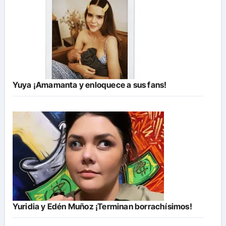
Yuya ¡Amamanta y enloquece a sus fans!
Yuridia y Edén Muñoz ¡Terminan borrachísimos!