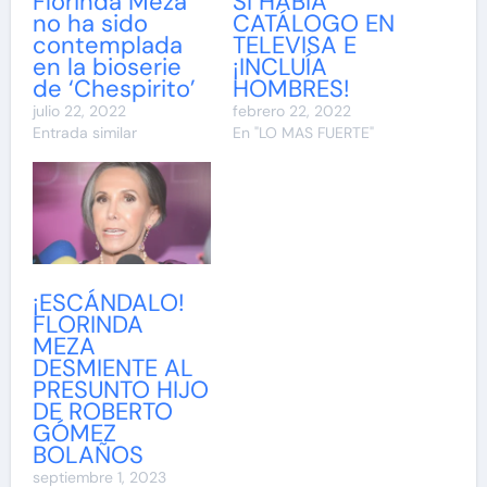
Florinda Meza
SI HABÍA
no ha sido
CATÁLOGO EN
contemplada
TELEVISA E
en la bioserie
¡INCLUÍA
de ‘Chespirito’
HOMBRES!
julio 22, 2022
febrero 22, 2022
Entrada similar
En "LO MAS FUERTE"
¡ESCÁNDALO!
FLORINDA
MEZA
DESMIENTE AL
PRESUNTO HIJO
DE ROBERTO
GÓMEZ
BOLAÑOS
septiembre 1, 2023