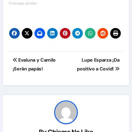
Entrada similar
Navegación
Evaluna y Camilo
Lupe Esparza ¡Da
de
¡Serán papás!
positivo a Covid!
entradas