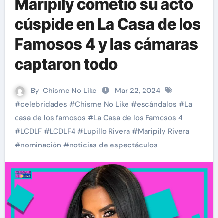
Maripily cometió su acto
cúspide en La Casa de los
Famosos 4 y las cámaras
captaron todo
By
Chisme No Like
Mar 22, 2024
#
celebridades
#
Chisme No Like
#
escándalos
#
La
casa de los famosos
#
La Casa de los Famosos 4
#
LCDLF
#
LCDLF4
#
Lupillo Rivera
#
Maripily Rivera
#
nominación
#
noticias de espectáculos