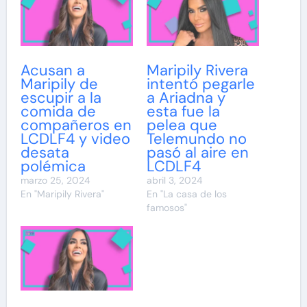
Acusan a
Maripily Rivera
Maripily de
intentó pegarle
escupir a la
a Ariadna y
comida de
esta fue la
compañeros en
pelea que
LCDLF4 y video
Telemundo no
desata
pasó al aire en
polémica
LCDLF4
marzo 25, 2024
abril 3, 2024
En "Maripily Rivera"
En "La casa de los
famosos"