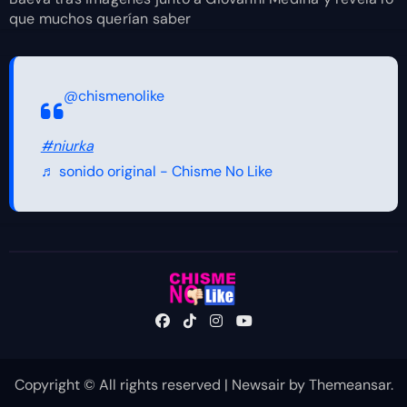
que muchos querían saber
@chismenolike
#niurka
♬ sonido original - Chisme No Like
Copyright © All rights reserved
|
Newsair
by
Themeansar
.