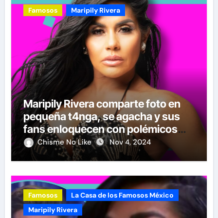
Famosos
Maripily Rivera
Maripily Rivera comparte foto en
pequeña t4nga, se agacha y sus
fans enloquecen con polémicos
comentarios
Chisme No Like
Nov 4, 2024
Famosos
La Casa de los Famosos México
Maripily Rivera