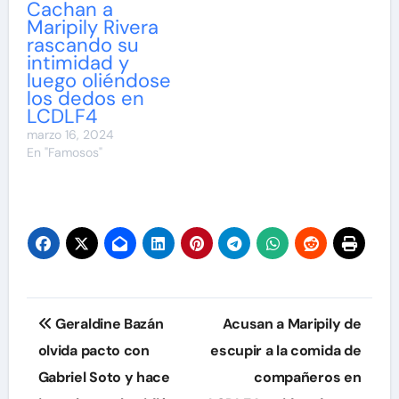
Cachan a
Maripily Rivera
rascando su
intimidad y
luego oliéndose
los dedos en
LCDLF4
marzo 16, 2024
En "Famosos"
Navegación
Geraldine Bazán
Acusan a Maripily de
de
olvida pacto con
escupir a la comida de
Gabriel Soto y hace
compañeros en
entradas