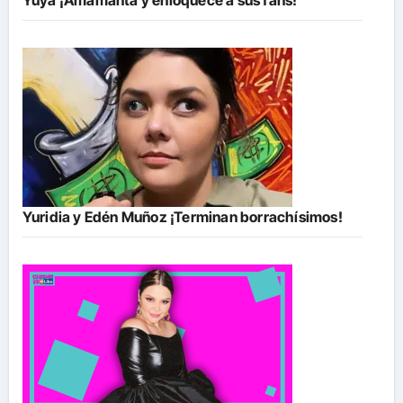
Yuya ¡Amamanta y enloquece a sus fans!
Yuridia y Edén Muñoz ¡Terminan borrachísimos!