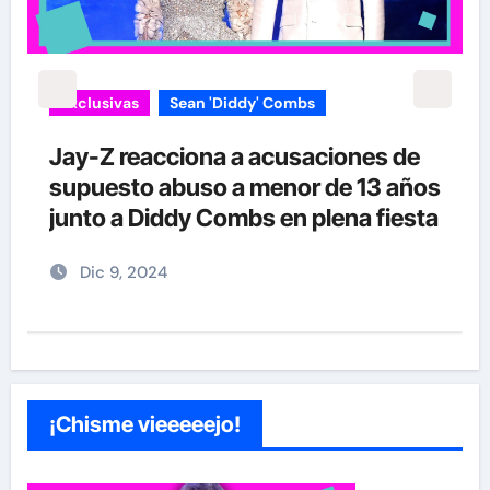
Exclusivas
Silvia Pinal
Enrique Guzmán visita a Silvia Pinal
s
en el hospital: “Le gusta tanto la
a
vida que no se quiere ir”
Nov 28, 2024
¡Chisme vieeeeejo!