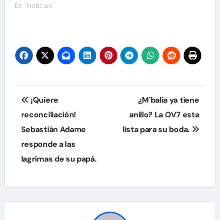
En "Noticias"
Navegación
¡Quiere
¿M´balia ya tiene
de
reconciliación!
anillo? La OV7 esta
Sebastián Adame
lista para su boda.
entradas
responde a las
lagrimas de su papá.