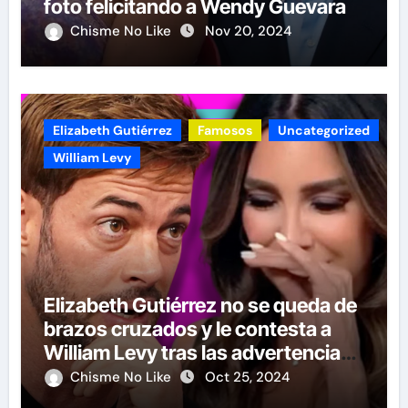
foto felicitando a Wendy Guevara
Chisme No Like
Nov 20, 2024
Elizabeth Gutiérrez
Famosos
Uncategorized
William Levy
Elizabeth Gutiérrez no se queda de
brazos cruzados y le contesta a
William Levy tras las advertencias
de demandas
Chisme No Like
Oct 25, 2024