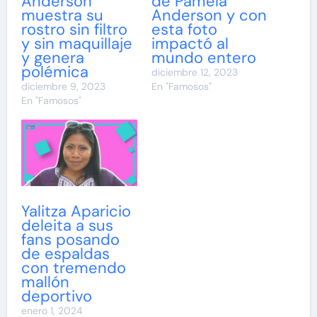
Anderson
de Pamela
muestra su
Anderson y con
rostro sin filtro
esta foto
y sin maquillaje
impactó al
y genera
mundo entero
polémica
diciembre 12, 2023
diciembre 9, 2023
En "Famosos"
En "Famosos"
Yalitza Aparicio
deleita a sus
fans posando
de espaldas
con tremendo
mallón
deportivo
enero 1, 2024