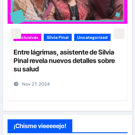
carolina Sandoval
Exclusivas
¡EXCLUSIVA! Revelamos la verdad
detrás del divorcio de Carolina
Sandoval y Nick Hernández
Nov 26, 2024
¡Chisme vieeeeejo!