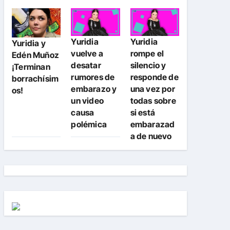
Yuridia
Yuridia
Yuridia y
vuelve a
rompe el
Edén Muñoz
desatar
silencio y
¡Terminan
rumores de
responde de
borrachísim
embarazo y
una vez por
os!
un video
todas sobre
causa
si está
polémica
embarazad
a de nuevo