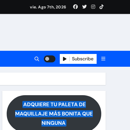
drá del hospital
vie. Ago 7th, 2026
ece tras rumores
i Medina y revela lo que muchos querían saber
 reacciona a la noticia
Subscribe
ADQUIERE TU PALETA DE
MAQUILLAJE MÁS BONITA QUE
NINGUNA