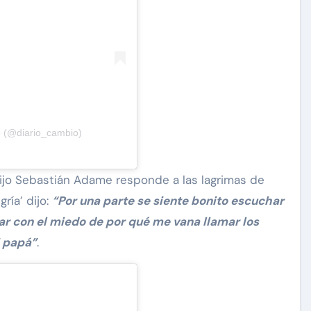
o (@diario_cambio)
hijo Sebastián Adame responde a las lagrimas de
ría’ dijo:
“Por una parte se siente bonito escuchar
tar con el miedo de por qué me vana llamar los
i papá”
.