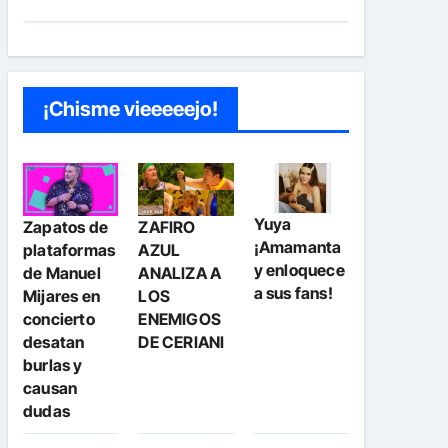
¡Chisme vieeeeejo!
Yuya
Zapatos de
ZAFIRO
¡Amamanta
plataformas
AZUL
y enloquece
de Manuel
ANALIZA A
a sus fans!
Mijares en
LOS
concierto
ENEMIGOS
desatan
DE CERIANI
burlas y
causan
dudas