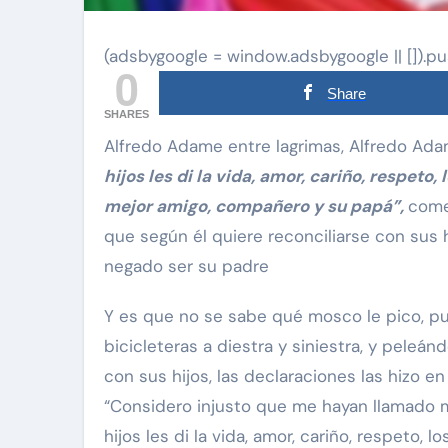
(adsbygoogle = window.adsbygoogle || []).pu
0
Share
SHARES
Alfredo Adame entre lagrimas, Alfredo Ada
hijos les di la vida, amor, cariño, respeto,
mejor amigo, compañero y su papá”,
come
an 'Diddy' Combs
Exclusivas
Silvia Pinal
que según él quiere reconciliarse con sus
negado ser su padre
ona a
Enrique Guzmán visita
 de supuesto
Silvia Pinal en el hospi
Y es que no se sabe qué mosco le pico, p
r de 13 años
“Le gusta tanto la vid
bicicleteras a diestra y siniestra, y pele
y Combs en
no se quiere ir”
con sus hijos, las declaraciones las hizo e
Nov 28, 2024
“Considero injusto que me hayan llamado ma
hijos les di la vida, amor, cariño, respeto, 