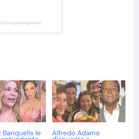
 (@vengalaalegriatva)
 Banquells le
Alfredo Adame