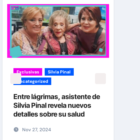
Exclusivas
Silvia Pinal
carol
Uncategorized
¡EXC
verd
Entre lágrimas, asistente de
Caro
Silvia Pinal revela nuevos
Her
detalles sobre su salud
No
Nov 27, 2024