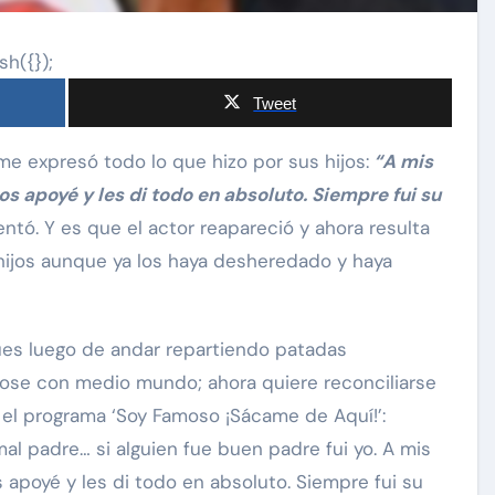
sh({});
Tweet
me expresó todo lo que hizo por sus hijos:
“A mis
 los apoyé y les di todo en absoluto. Siempre fui su
ntó. Y es que el actor reapareció y ahora resulta
Exclusivas
Silvia Pinal
 hijos aunque ya los haya desheredado y haya
 a
Luis Enrique Guzmán se
tal:
sincera sobre situación de
ues luego de andar repartiendo patadas
a que
Silvia Pinal y declara: “Está
ándose con medio mundo; ahora quiere reconciliarse
en proceso de partir”
n el programa ‘Soy Famoso ¡Sácame de Aquí!’:
Nov 28, 2024
l padre… si alguien fue buen padre fui yo. A mis
los apoyé y les di todo en absoluto. Siempre fui su