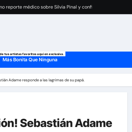
imo reporte médico sobre Silvia Pinal y confirma el día que sal
a Laury Saavedra por Yailin La Más Viral? El cantante reapar
 manda mensaje a Irina Baeva tras imágenes junto a Giovann
o, confirman la muerte de su primer esposo y su actual marido
de tus artistas favoritos aquí en exclusiva.
Más Bonita Que Ninguna
astián Adame responde a las lagrimas de su papá.
ción! Sebastián Adame