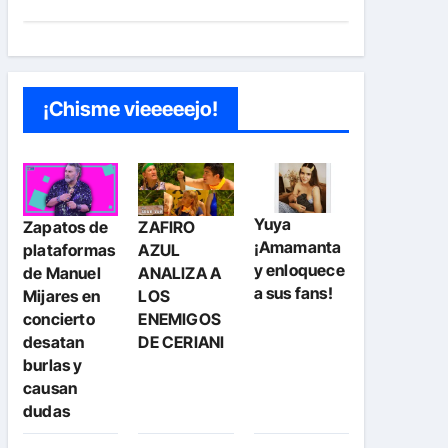
¡Chisme vieeeeejo!
Yuya
Zapatos de
ZAFIRO
¡Amamanta
plataformas
AZUL
y enloquece
de Manuel
ANALIZA A
a sus fans!
Mijares en
LOS
concierto
ENEMIGOS
desatan
DE CERIANI
burlas y
causan
dudas