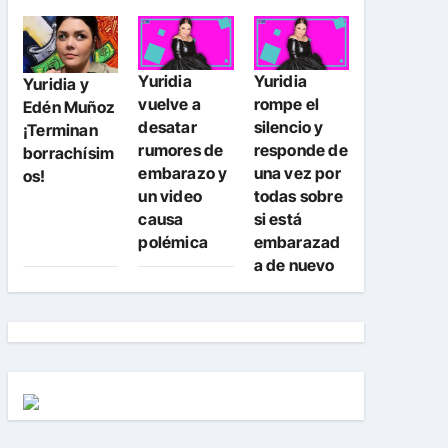
Yuridia
Yuridia
Yuridia y
vuelve a
rompe el
Edén Muñoz
desatar
silencio y
¡Terminan
rumores de
responde de
borrachísim
embarazo y
una vez por
os!
un video
todas sobre
causa
si está
polémica
embarazad
a de nuevo