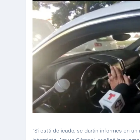
“Sí está delicado, se darán informes en u
internista, Arturo Gómez”, explicó brevemen