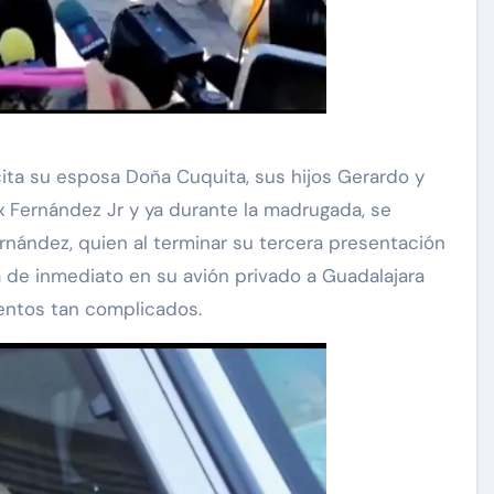
ita su esposa Doña Cuquita, sus hijos Gerardo y
ex Fernández Jr y ya durante la madrugada, se
Fernández, quien al terminar su tercera presentación
rá de inmediato en su avión privado a Guadalajara
ntos tan complicados.