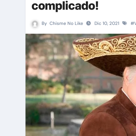
complicado!
By
Chisme No Like
Dic 10, 2021
#