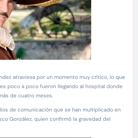
Exclusivas
Silvia Pinal
ndez atraviesa por un momento muy crítico, lo que
Uncategorized
se
enes poco a poco fueron llegando al hospital donde
ón de
Entre lágrimas, asistente de
más de cuatro meses.
 “Está
Silvia Pinal revela nuevos
edios de comunicación que se han multiplicado en
detalles sobre su salud
cisco González, quien confirmó la gravedad del
Nov 27, 2024