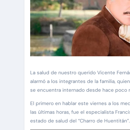
lvia Pinal
Exclusivas
Silvia Pinal
La salud de nuestro querido Vicente Ferná
án visita a
Luis Enrique Guzmán 
alarmó a los integrantes de la familia, qui
n el hospital:
sincera sobre situaci
se encuentra internado desde hace poco 
to la vida que
Silvia Pinal y declara:
El primero en hablar este viernes a los m
ir”
en proceso de partir”
Nov 28, 2024
las últimas horas, fue el especialista Fran
estado de salud del “Charro de Huentitán”.