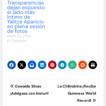
Transparencias
dejan expuesto
el lado más
íntimo de
Yalitza Aparicio
en plena sesión
de fotos
enero 30, 2024
En "Famosos"
Navegación
Oswaldo Silvas
La Chilindrina ¡Recibe
de
¡Adelgaza con bisturí!
Guinness World
Record!
entradas