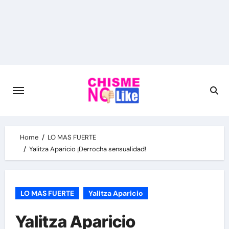
Skip
to
content
Home
LO MAS FUERTE
Yalitza Aparicio ¡Derrocha sensualidad!
LO MAS FUERTE
Yalitza Aparicio
Yalitza Aparicio