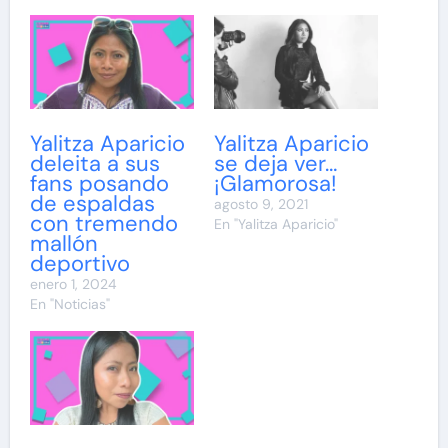
Yalitza Aparicio
Yalitza Aparicio
deleita a sus
se deja ver…
fans posando
¡Glamorosa!
de espaldas
agosto 9, 2021
con tremendo
En "Yalitza Aparicio"
mallón
deportivo
enero 1, 2024
En "Noticias"