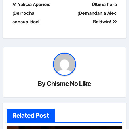
Navegación
Yalitza Aparicio
Última hora
de
¡Derrocha
¡Demandan a Alec
sensualidad!
Baldwin!
entradas
By
Chisme No Like
Related Post