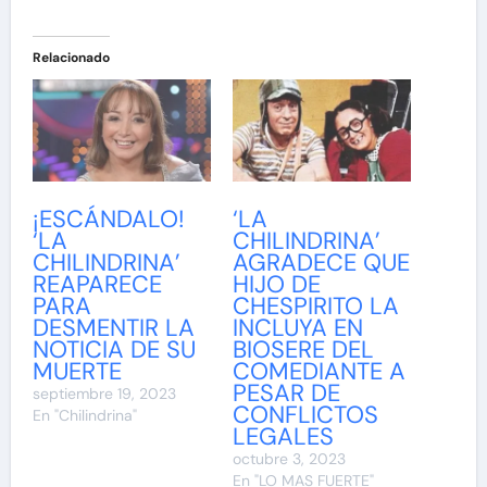
Relacionado
¡ESCÁNDALO!
‘LA
‘LA
CHILINDRINA’
CHILINDRINA’
AGRADECE QUE
REAPARECE
HIJO DE
PARA
CHESPIRITO LA
DESMENTIR LA
INCLUYA EN
NOTICIA DE SU
BIOSERE DEL
MUERTE
COMEDIANTE A
PESAR DE
septiembre 19, 2023
CONFLICTOS
En "Chilindrina"
LEGALES
octubre 3, 2023
En "LO MAS FUERTE"