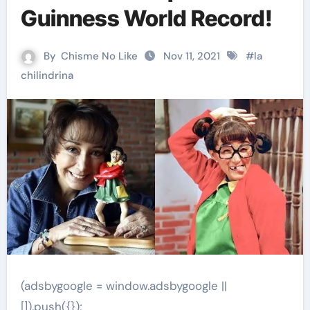
Guinness World Record!
By
Chisme No Like
Nov 11, 2021
#
la
chilindrina
(adsbygoogle = window.adsbygoogle ||
[]).push({});