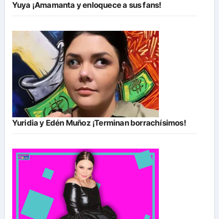
Yuya ¡Amamanta y enloquece a sus fans!
Yuridia y Edén Muñoz ¡Terminan borrachísimos!