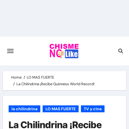
Skip
to
content
Home
LO MAS FUERTE
La Chilindrina ¡Recibe Guinness World Record!
la chilindrina
LO MAS FUERTE
TV y cine
La Chilindrina ¡Recibe