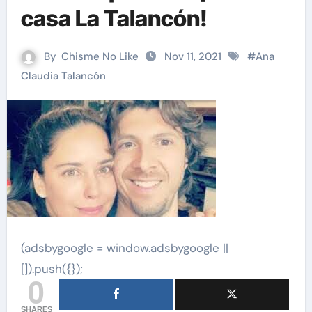
casa La Talancón!
By
Chisme No Like
Nov 11, 2021
#
Ana
Claudia Talancón
(adsbygoogle = window.adsbygoogle ||
[]).push({});
0
SHARES