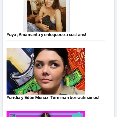
Yuya ¡Amamanta y enloquece a sus fans!
Yuridia y Edén Muñoz ¡Terminan borrachísimos!