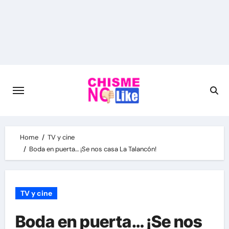
Skip
to
content
Home
TV y cine
Boda en puerta… ¡Se nos casa La Talancón!
TV y cine
Boda en puerta… ¡Se nos