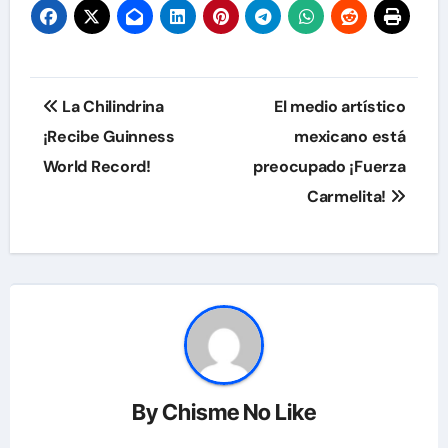
Navegación
La Chilindrina
El medio artístico
de
¡Recibe Guinness
mexicano está
World Record!
preocupado ¡Fuerza
entradas
Carmelita!
By
Chisme No Like