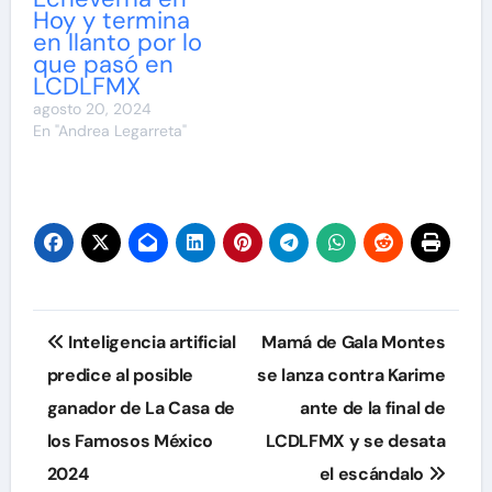
Hoy y termina
en llanto por lo
que pasó en
LCDLFMX
agosto 20, 2024
En "Andrea Legarreta"
Navegación
Inteligencia artificial
Mamá de Gala Montes
de
predice al posible
se lanza contra Karime
ganador de La Casa de
ante de la final de
entradas
los Famosos México
LCDLFMX y se desata
2024
el escándalo