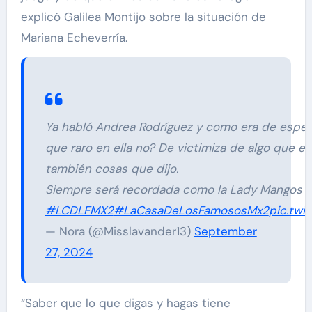
explicó Galilea Montijo sobre la situación de
Mariana Echeverría.
Ya habló Andrea Rodríguez y como era de espera
que raro en ella no? De victimiza de algo que ella
también cosas que dijo.
Siempre será recordada como la Lady Mangos
#LCDLFMX2
#LaCasaDeLosFamososMx2
pic.twi
— Nora (@Misslavander13)
September
27, 2024
“Saber que lo que digas y hagas tiene