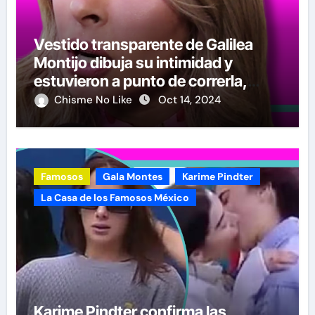
Vestido transparente de Galilea
Montijo dibuja su intimidad y
estuvieron a punto de correrla,
pero acusan que volvió a la
Chisme No Like
Oct 14, 2024
Santería
Famosos
Gala Montes
Karime Pindter
La Casa de los Famosos México
Karime Pindter confirma las