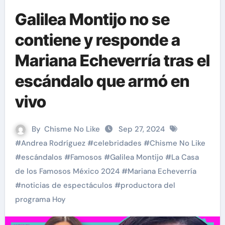
Galilea Montijo no se
contiene y responde a
Mariana Echeverría tras el
escándalo que armó en
vivo
By
Chisme No Like
Sep 27, 2024
#
Andrea Rodríguez
#
celebridades
#
Chisme No Like
#
escándalos
#
Famosos
#
Galilea Montijo
#
La Casa
de los Famosos México 2024
#
Mariana Echeverría
#
noticias de espectáculos
#
productora del
programa Hoy