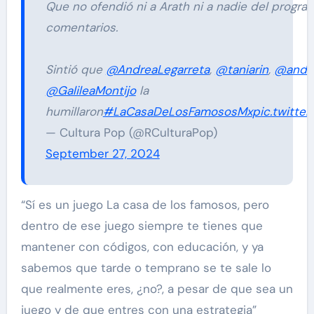
Que no ofendió ni a Arath ni a nadie del progr
comentarios.
Sintió que
@AndreaLegarreta
,
@taniarin
,
@andy
@GalileaMontijo
la
humillaron
#LaCasaDeLosFamososMx
pic.twitte
— Cultura Pop (@RCulturaPop)
September 27, 2024
“Sí es un juego La casa de los famosos, pero
dentro de ese juego siempre te tienes que
mantener con códigos, con educación, y ya
sabemos que tarde o temprano se te sale lo
que realmente eres, ¿no?, a pesar de que sea un
juego y de que entres con una estrategia”