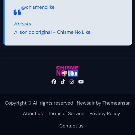
@chismenolike
#niurka
♬ sonido original - Chisme No Like
Copyright © All rights reserved
|
Newsair
by
Themeansar
.
About us
Terms of Service
Privacy Policy
Contact us