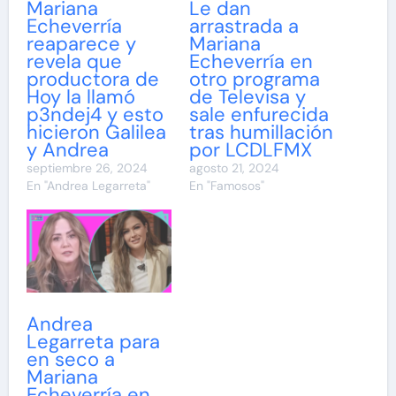
Mariana
Le dan
Echeverría
arrastrada a
reaparece y
Mariana
revela que
Echeverría en
productora de
otro programa
Hoy la llamó
de Televisa y
p3ndej4 y esto
sale enfurecida
hicieron Galilea
tras humillación
y Andrea
por LCDLFMX
septiembre 26, 2024
agosto 21, 2024
En "Andrea Legarreta"
En "Famosos"
Andrea
Legarreta para
en seco a
Mariana
Echeverría en