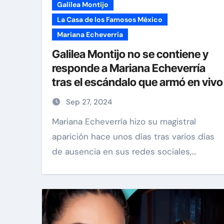
Galilea Montijo
La Casa de los Famosos México
Mariana Echeverría
Galilea Montijo no se contiene y
responde a Mariana Echeverría
tras el escándalo que armó en vivo
Sep 27, 2024
Mariana Echeverría hizo su magistral
via Pinal
Exclusivas
Silvia Pinal
aparición hace unos días tras varios días
de ausencia en sus redes sociales,…
án visita a
Luis Enrique Guzmán 
n el hospital:
sincera sobre situació
to la vida que
Silvia Pinal y declara:
ir”
en proceso de partir”
Nov 28, 2024