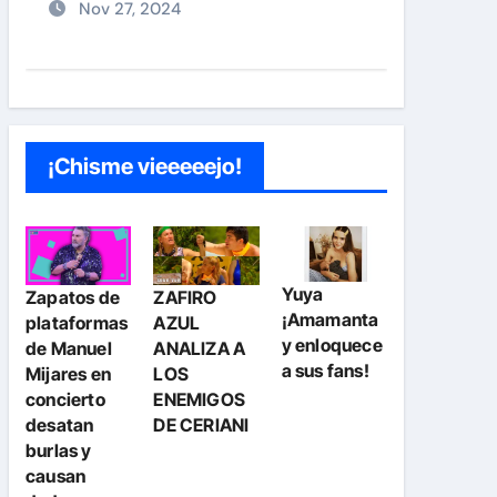
¡Chisme vieeeeejo!
Yuya
Zapatos de
ZAFIRO
¡Amamanta
plataformas
AZUL
y enloquece
de Manuel
ANALIZA A
a sus fans!
Mijares en
LOS
concierto
ENEMIGOS
desatan
DE CERIANI
burlas y
causan