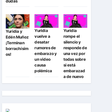
dudas
Yuridia
Yuridia
Yuridia y
vuelve a
rompe el
Edén Muñoz
desatar
silencio y
¡Terminan
rumores de
responde de
borrachísim
embarazo y
una vez por
os!
un video
todas sobre
causa
si está
polémica
embarazad
a de nuevo