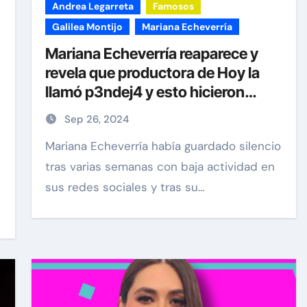
Andrea Legarreta
Famosos
Galilea Montijo
Mariana Echeverría
Mariana Echeverría reaparece y
revela que productora de Hoy la
llamó p3ndej4 y esto hicieron
Galilea y Andrea
Sep 26, 2024
Mariana Echeverría había guardado silencio
tras varias semanas con baja actividad en
Exclusivas
Silvia Pinal
sus redes sociales y tras su…
Uncategorized
se
n de
Entre lágrimas, asistente de
 “Está
Silvia Pinal revela nuevos
detalles sobre su salud